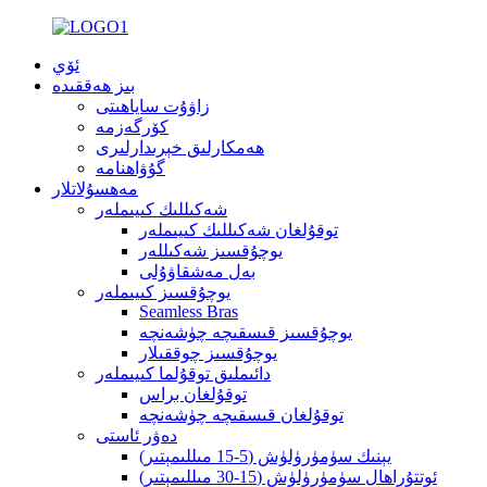
ئۆي
بىز ھەققىدە
زاۋۇت ساياھىتى
كۆرگەزمە
ھەمكارلىق خېرىدارلىرى
گۇۋاھنامە
مەھسۇلاتلار
شەكىللىك كىيىملەر
توقۇلغان شەكىللىك كىيىملەر
يوچۇقسىز شەكىللەر
بەل مەشقاۋۇلى
يوچۇقسىز كىيىملەر
Seamless Bras
يوچۇقسىز قىسقىچە چۈشەنچە
يوچۇقسىز چوققىلار
دائىملىق توقۇلما كىيىملەر
توقۇلغان براس
توقۇلغان قىسقىچە چۈشەنچە
دەۋر ئاستى
يېنىك سۈمۈرۈلۈش (5-15 مىللىمېتىر)
ئوتتۇراھال سۈمۈرۈلۈش (15-30 مىللىمېتىر)