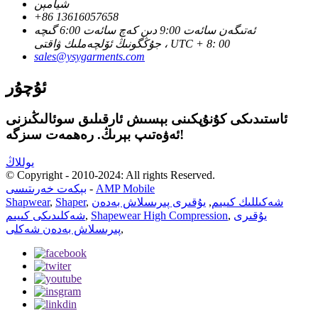
شيامېن
+86 13616057658
ئەتىگەن سائەت 9:00 دىن كەچ سائەت 6:00 گىچە
جۇڭگونىڭ ئۆلچەملىك ۋاقتى ، UTC + 8: 00
sales@ysygarments.com
ئۇچۇر
ئاستىدىكى كۇنۇپكىنى بېسىش ئارقىلىق سوئالىڭىزنى
ئەۋەتىپ بېرىڭ. رەھمەت سىزگە!
يوللاڭ
© Copyright - 2010-2024: All rights Reserved.
AMP Mobile
-
بېكەت خەرىتىسى
شەكىللىك كىيىم
,
يۇقىرى پىرىسلاش بەدەن
,
Shaper
,
Shapwear
يۇقىرى
,
Shapewear High Compression
,
شەكلىدىكى كىيىم
,
پىرىسلاش بەدەن شەكلى