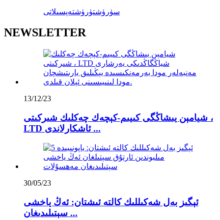
سۈرۈشتۈرۈش
تەپسىلاتى
NEWSLETTER
13/12/23
شيامېن يىشاڭگى كىيىم-كېچەك چەكلىك شىركىتى ،
LTD ئاشكارلاندى ...
30/05/23
ئېگىز بەل شەكىللىك كالتە ئىشتان: ئەڭ ياخشى
سېتىلىدىغان ...