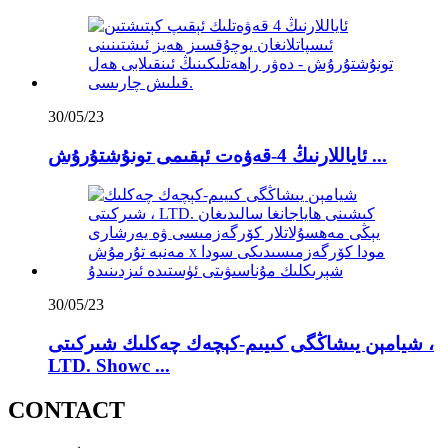
30/05/23
ئاياللارنىڭ 4-قەۋەت ئېقىمى تونۇشتۇرۇش ...
30/05/23
شيامېن يىشاڭگى كىيىم-كېچەك چەكلىك شىركىتى ،
LTD. Showc ...
CONTACT