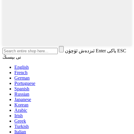
ئىزدەش ئۈچۈن Enter ياكى ESC
نى بېسىڭ
English
French
German
Portuguese
Spanish
Russian
Japanese
Korean
Arabic
Irish
Greek
Turkish
Italian