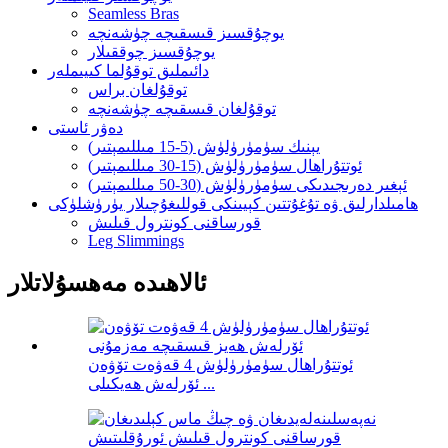
Seamless Bras
يوچۇقسىز قىسقىچە چۈشەنچە
يوچۇقسىز چوققىلار
دائىملىق توقۇلما كىيىملەر
توقۇلغان براس
توقۇلغان قىسقىچە چۈشەنچە
دەۋر ئاستى
يېنىك سۈمۈرۈلۈش (5-15 مىللىمېتىر)
ئوتتۇراھال سۈمۈرۈلۈش (15-30 مىللىمېتىر)
ئېغىر دەرىجىدىكى سۈمۈرۈلۈش (30-50 مىللىمېتىر)
ھامىلدارلىق ۋە تۇغۇتتىن كېيىنكى قوللىغۇچىلار يۈرۈشلۈكى
قورساقنى كونترول قىلىش
Leg Slimmings
ئالاھىدە مەھسۇلاتلار
ئوتتۇراھال سۈمۈرۈلۈش 4 قەۋەت تۆۋەن
ئۆرلەش ھەيكىلى ...