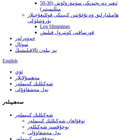
ئېغىر دەرىجىدىكى سۈمۈرۈلۈش (30-50
مىللىمېتىر)
ھامىلدارلىق ۋە تۇغۇتتىن كېيىنكى قوللىغۇچىلار
يۈرۈشلۈكى
Leg Slimmings
قورساقنى كونترول قىلىش
خەۋەرلەر
سوئال
بىز بىلەن ئالاقىلىشىڭ
English
ئۆي
مەھسۇلاتلار
شەكىللىك كىيىملەر
بەل مەشقاۋۇلى
سەھىپىلەر
شەكىللىك كىيىملەر
توقۇلغان شەكىللىك كىيىملەر
يوچۇقسىز شەكىللەر
بەل مەشقاۋۇلى
يوچۇقسىز كىيىملەر