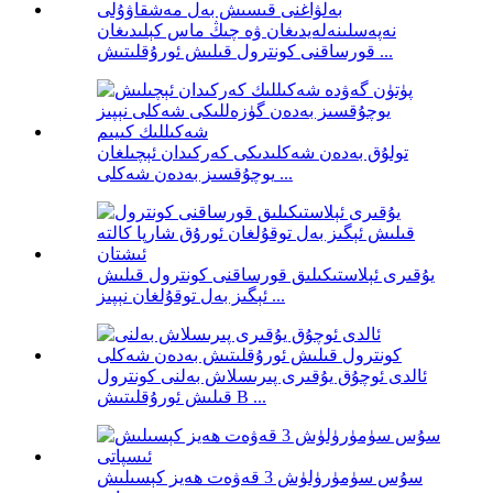
نەپەسلىنەلەيدىغان ۋە چىڭ ماس كېلىدىغان
قورساقنى كونترول قىلىش ئورۇقلىتىش ...
تولۇق بەدەن شەكلىدىكى كەركىدان ئېچىلغان
يوچۇقسىز بەدەن شەكلى ...
يۇقىرى ئېلاستىكىلىق قورساقنى كونترول قىلىش
ئېگىز بەل توقۇلغان نېپىز ...
ئالدى ئوچۇق يۇقىرى پىرىسلاش بەلنى كونترول
قىلىش ئورۇقلىتىش B ...
سۇس سۈمۈرۈلۈش 3 قەۋەت ھەيز كېسىلىش