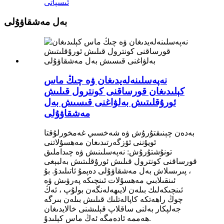
ئىسپاتى
بەل مەشقاۋۇلى
نەپەسلىنەلەيدىغان ۋە چىڭ ماس
كېلىدىغان قورساقنى كونترول قىلىش
ئورۇقلىتىش بەلۋاغنى قىسىش بەل
مەشقاۋۇلى
بەدەن چېنىقتۇرۇش ۋە شەخسىي غەمخورلۇقتا
ئويۇننى ئۆزگەرتىدىغان مەھسۇلاتنى
تونۇشتۇرۇش: نەپەسلىنىش ۋە چىداملىق
قورساقنى كونترول قىلىش ئورۇقلىتىش بەلبېغى
، پىرىسلاش بەل مەشقاۋۇلى دەپمۇ ئاتىلىدۇ. بۇ
ئىنقىلابىي مەھسۇلات ئىنچىكە پەرۋىش ۋە
ئىنچىكەلىك بىلەن لايىھەلەنگەن بولۇپ ، ئەڭ
چوڭ راھەتكە كاپالەتلىك قىلىش بىلەن بىرگە
جەلپكار بەلنى ساقلاپ قېلىشنى خالايدىغان
ھەممە ئادەمگە ئەڭ ماس كېلىدۇ.