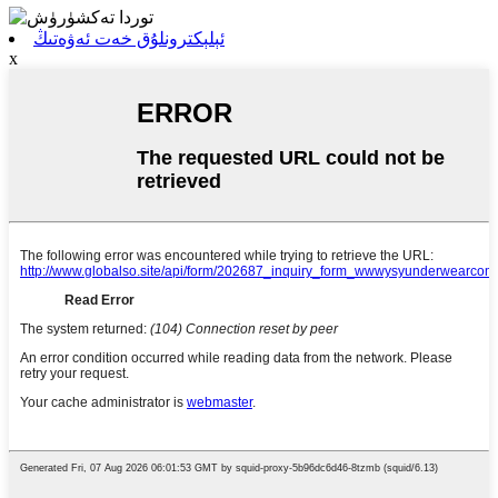
ئېلېكترونلۇق خەت ئەۋەتىڭ
x