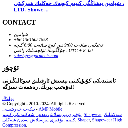
شيامېن يىشاڭگى كىيىم-كېچەك چەكلىك شىركىتى ،
LTD. Showc ...
CONTACT
شيامېن
+86 13616057658
ئەتىگەن سائەت 9:00 دىن كەچ سائەت 6:00 گىچە
جۇڭگونىڭ ئۆلچەملىك ۋاقتى ، UTC + 8: 00
sales@ysygarments.com
ئۇچۇر
ئاستىدىكى كۇنۇپكىنى بېسىش ئارقىلىق سوئالىڭىزنى
ئەۋەتىپ بېرىڭ. رەھمەت سىزگە!
يوللاڭ
© Copyright - 2010-2024: All rights Reserved.
AMP Mobile
-
بېكەت خەرىتىسى
شەكىللىك
,
Shapwear
,
يۇقىرى پىرىسلاش بەدەن شەكلىدىكى كىيىم
Shapewear High
,
Shaper
,
كىيىم
,
يۇقىرى پىرىسلاش بەدەن شەكلى
Compression
,