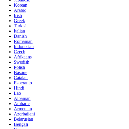
Korean
Arabic
Irish
Greek
Turkish
Italian
Danish
Romanian
Indonesian
Czech
Afrikaans
Swedish
Polish
Basque
Catalan
Esperanto
Hindi
Lao
Albanian
Amharic
Armenian
Azerbaijani
Belarusian
Bengali