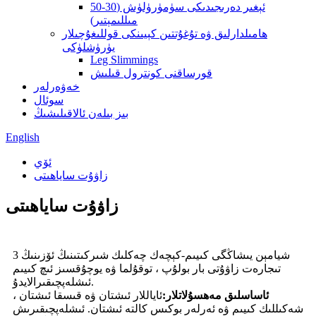
ئېغىر دەرىجىدىكى سۈمۈرۈلۈش (30-50
مىللىمېتىر)
ھامىلدارلىق ۋە تۇغۇتتىن كېيىنكى قوللىغۇچىلار
يۈرۈشلۈكى
Leg Slimmings
قورساقنى كونترول قىلىش
خەۋەرلەر
سوئال
بىز بىلەن ئالاقىلىشىڭ
English
ئۆي
زاۋۇت ساياھىتى
زاۋۇت ساياھىتى
شيامېن يىشاڭگى كىيىم-كېچەك چەكلىك شىركىتىنىڭ ئۆزىنىڭ 3
تىجارەت زاۋۇتى بار بولۇپ ، توقۇلما ۋە يوچۇقسىز ئىچ كىيىم
ئىشلەپچىقىرالايدۇ.
ئاساسلىق مەھسۇلاتلار:
ئاياللار ئىشتان ۋە قىسقا ئىشتان ،
شەكىللىك كىيىم ۋە ئەرلەر بوكىس كالتە ئىشتان. ئىشلەپچىقىرىش