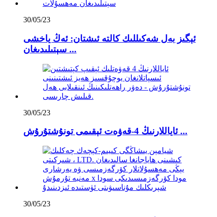
30/05/23
ئېگىز بەل شەكىللىك كالتە ئىشتان: ئەڭ ياخشى
سېتىلىدىغان ...
30/05/23
ئاياللارنىڭ 4-قەۋەت ئېقىمى تونۇشتۇرۇش ...
30/05/23