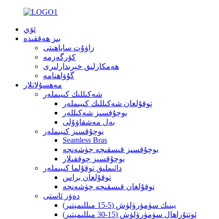
ئۆي
بىز ھەققىدە
زاۋۇت ساياھىتى
كۆرگەزمە
ھەمكارلىق خېرىدارلىرى
گۇۋاھنامە
مەھسۇلاتلار
شەكىللىك كىيىملەر
توقۇلغان شەكىللىك كىيىملەر
يوچۇقسىز شەكىللەر
بەل مەشقاۋۇلى
يوچۇقسىز كىيىملەر
Seamless Bras
يوچۇقسىز قىسقىچە چۈشەنچە
يوچۇقسىز چوققىلار
دائىملىق توقۇلما كىيىملەر
توقۇلغان براس
توقۇلغان قىسقىچە چۈشەنچە
دەۋر ئاستى
يېنىك سۈمۈرۈلۈش (5-15 مىللىمېتىر)
ئوتتۇراھال سۈمۈرۈلۈش (15-30 مىللىمېتىر)