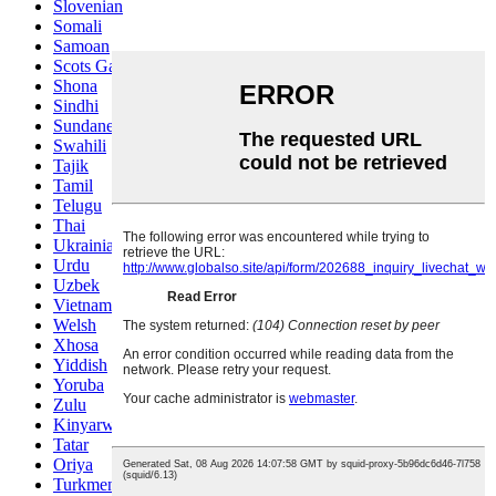
Slovenian
Somali
Samoan
Scots Gaelic
Shona
Sindhi
Sundanese
Swahili
Tajik
Tamil
Telugu
Thai
Ukrainian
Urdu
Uzbek
Vietnamese
Welsh
Xhosa
Yiddish
Yoruba
Zulu
Kinyarwanda
Tatar
Oriya
Turkmen