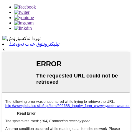
ئېلېكترونلۇق خەت ئەۋەتىڭ
x