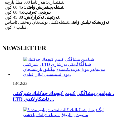
ئىقتىدارى: ھەر ئايدا 500 مىڭ پارچە.
: 45-60 كۈن.
ئىشلەپچىقىرىش ۋاقتى
45-60 كۈن.
بىرىنچى تەرتىپ:
: 30-45 كۈن.
تەرتىپنى تەكرارلاش
ئەۋرىشكە ئېلىش ۋاقتى:
ئىشلەتكىلى بولىدىغان رەختنى ئاساس
قىلىپ 7 كۈن.
NEWSLETTER
13/12/23
شيامېن يىشاڭگى كىيىم-كېچەك چەكلىك شىركىتى ،
LTD ئاشكارلاندى ...