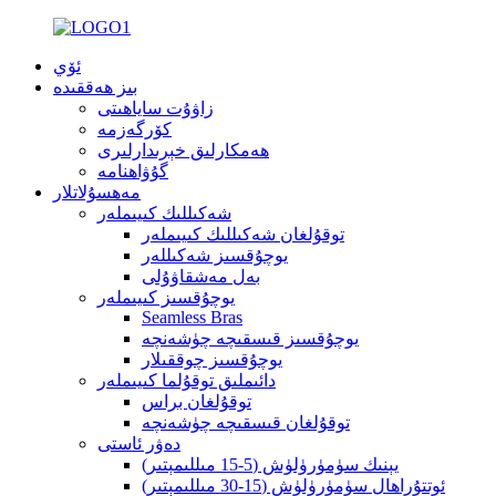
ئۆي
بىز ھەققىدە
زاۋۇت ساياھىتى
كۆرگەزمە
ھەمكارلىق خېرىدارلىرى
گۇۋاھنامە
مەھسۇلاتلار
شەكىللىك كىيىملەر
توقۇلغان شەكىللىك كىيىملەر
يوچۇقسىز شەكىللەر
بەل مەشقاۋۇلى
يوچۇقسىز كىيىملەر
Seamless Bras
يوچۇقسىز قىسقىچە چۈشەنچە
يوچۇقسىز چوققىلار
دائىملىق توقۇلما كىيىملەر
توقۇلغان براس
توقۇلغان قىسقىچە چۈشەنچە
دەۋر ئاستى
يېنىك سۈمۈرۈلۈش (5-15 مىللىمېتىر)
ئوتتۇراھال سۈمۈرۈلۈش (15-30 مىللىمېتىر)