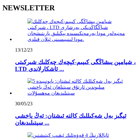
NEWSLETTER
13/12/23
شيامېن يىشاڭگى كىيىم-كېچەك چەكلىك شىركىتى ،
LTD ئاشكارلاندى ...
30/05/23
ئېگىز بەل شەكىللىك كالتە ئىشتان: ئەڭ ياخشى
سېتىلىدىغان ...