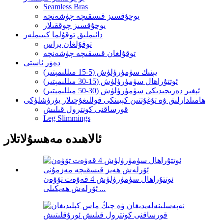
Seamless Bras
يوچۇقسىز قىسقىچە چۈشەنچە
يوچۇقسىز چوققىلار
دائىملىق توقۇلما كىيىملەر
توقۇلغان براس
توقۇلغان قىسقىچە چۈشەنچە
دەۋر ئاستى
يېنىك سۈمۈرۈلۈش (5-15 مىللىمېتىر)
ئوتتۇراھال سۈمۈرۈلۈش (15-30 مىللىمېتىر)
ئېغىر دەرىجىدىكى سۈمۈرۈلۈش (30-50 مىللىمېتىر)
ھامىلدارلىق ۋە تۇغۇتتىن كېيىنكى قوللىغۇچىلار يۈرۈشلۈكى
قورساقنى كونترول قىلىش
Leg Slimmings
ئالاھىدە مەھسۇلاتلار
ئوتتۇراھال سۈمۈرۈلۈش 4 قەۋەت تۆۋەن
ئۆرلەش ھەيكىلى ...