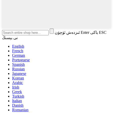
ئىزدەش ئۈچۈن Enter ياكى ESC
نى بېسىڭ
English
French
German
Portuguese
Spanish
Russian
Japanese
Korean
Arabic
Irish
Greek
Turkish
Italian
Danish
Romanian