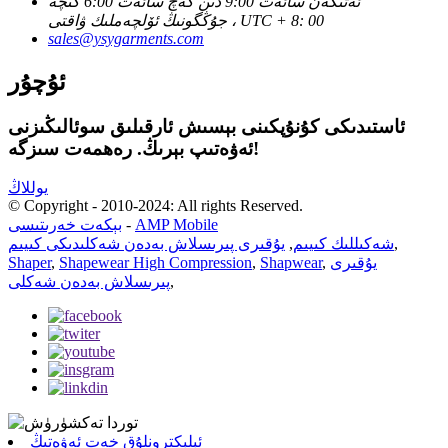
ئەتىگەن سائەت 9:00 دىن كەچ سائەت 6:00 گىچە
جۇڭگونىڭ ئۆلچەملىك ۋاقتى ، UTC + 8: 00
sales@ysygarments.com
ئۇچۇر
ئاستىدىكى كۇنۇپكىنى بېسىش ئارقىلىق سوئالىڭىزنى
ئەۋەتىپ بېرىڭ. رەھمەت سىزگە!
يوللاڭ
© Copyright - 2010-2024: All rights Reserved.
AMP Mobile
-
بېكەت خەرىتىسى
,
شەكىللىك كىيىم
,
يۇقىرى پىرىسلاش بەدەن شەكلىدىكى كىيىم
يۇقىرى
,
Shapwear
,
Shapewear High Compression
,
Shaper
,
پىرىسلاش بەدەن شەكلى
ئېلېكترونلۇق خەت ئەۋەتىڭ