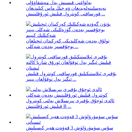
نەپەسلىنەلەيدىغان ۋە چىڭ ماس كېلىدىغان
قورساقنى كونترول قىلىش ئورۇقلىتىش ...
تولۇق بەدەن شەكلىدىكى كەركىدان ئېچىلغان
يوچۇقسىز بەدەن شەكلى ...
يۇقىرى ئېلاستىكىلىق قورساقنى كونترول قىلىش
ئېگىز بەل توقۇلغان نېپىز ...
ئالدى ئوچۇق يۇقىرى پىرىسلاش بەلنى كونترول
قىلىش ئورۇقلىتىش B ...
سۇس سۈمۈرۈلۈش 3 قەۋەت ھەيز كېسىلىش