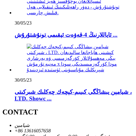
30/05/23
ئاياللارنىڭ 4-قەۋەت ئېقىمى تونۇشتۇرۇش ...
30/05/23
شيامېن يىشاڭگى كىيىم-كېچەك چەكلىك شىركىتى ،
LTD. Showc ...
CONTACT
شيامېن
+86 13616057658