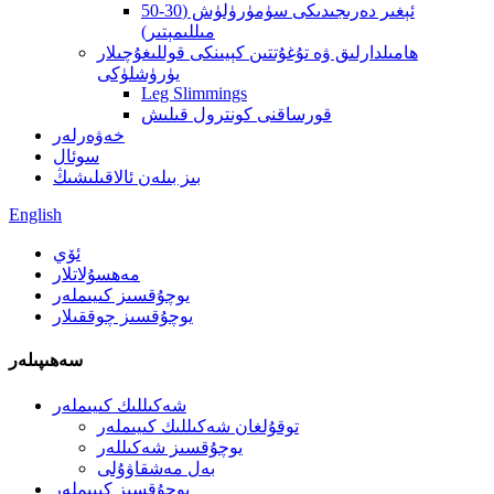
ئېغىر دەرىجىدىكى سۈمۈرۈلۈش (30-50
مىللىمېتىر)
ھامىلدارلىق ۋە تۇغۇتتىن كېيىنكى قوللىغۇچىلار
يۈرۈشلۈكى
Leg Slimmings
قورساقنى كونترول قىلىش
خەۋەرلەر
سوئال
بىز بىلەن ئالاقىلىشىڭ
English
ئۆي
مەھسۇلاتلار
يوچۇقسىز كىيىملەر
يوچۇقسىز چوققىلار
سەھىپىلەر
شەكىللىك كىيىملەر
توقۇلغان شەكىللىك كىيىملەر
يوچۇقسىز شەكىللەر
بەل مەشقاۋۇلى
يوچۇقسىز كىيىملەر