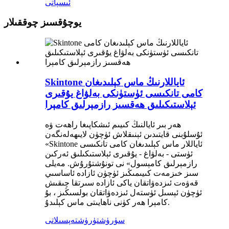
ئىسپاتى
يوچۇقسىز چوققىلار
Skintone ئاياللارنىڭ ماس كېلىدىغان
كامى تانكىسى ئۈستۈنكى بەلۋاغ يۇقىرى
ئېلاستىكىلىق ھەقسىز رازمېرلىق كامېرا
ھەر بىر ئايالنىڭ كىيىم ئىشكاپىغا راھەت ۋە
ئۇسلۇبنى قايتىدىن ئېنىقلاش ئۈچۈن لايىھەلەنگەن
«Skintone ئاياللار ماس كېلىدىغان كامى تانكىسى
ئۈستى - بەلۋاغ - يۇقىرى ئېلاستىكىلىق ئەركىن
رازمېرلىق كامېسول» نى تونۇشتۇرۇش. مەيلى
سىز خىزمەت كىيىمىڭىز ئۈچۈن ئازادە ئاساسىي
قەۋەت ئىزدەۋاتقان ياكى ئازادە سىرتقا چىقىش
ئۈچۈن ئېسىل ئۈستەل ئىزدەۋاتقان بولسىڭىز ، بۇ
كامېرا ھەر كۈنى ناھايىتى ماس كېلىدۇ.
سۈرۈشتۈرۈش
تەپسىلاتى