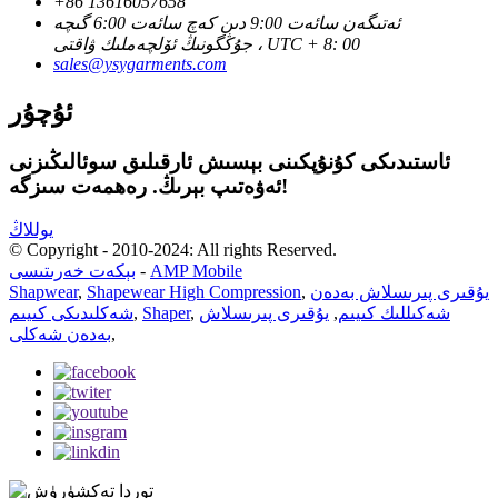
+86 13616057658
ئەتىگەن سائەت 9:00 دىن كەچ سائەت 6:00 گىچە
جۇڭگونىڭ ئۆلچەملىك ۋاقتى ، UTC + 8: 00
sales@ysygarments.com
ئۇچۇر
ئاستىدىكى كۇنۇپكىنى بېسىش ئارقىلىق سوئالىڭىزنى
ئەۋەتىپ بېرىڭ. رەھمەت سىزگە!
يوللاڭ
© Copyright - 2010-2024: All rights Reserved.
AMP Mobile
-
بېكەت خەرىتىسى
يۇقىرى پىرىسلاش بەدەن
,
Shapewear High Compression
,
Shapwear
شەكىللىك كىيىم
,
يۇقىرى پىرىسلاش
,
Shaper
,
شەكلىدىكى كىيىم
,
بەدەن شەكلى