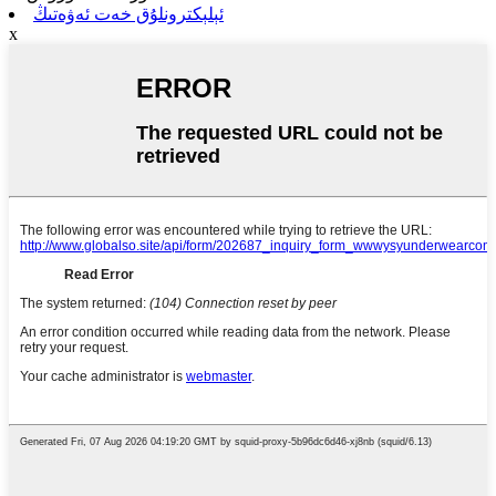
ئېلېكترونلۇق خەت ئەۋەتىڭ
x