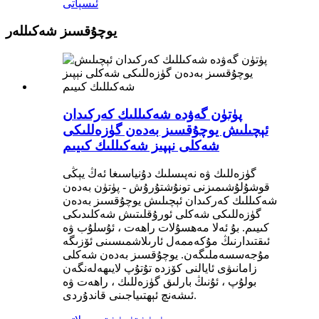
ئىسپاتى
يوچۇقسىز شەكىللەر
پۈتۈن گەۋدە شەكىللىك كەركىدان
ئېچىلىش يوچۇقسىز بەدەن گۈزەللىكى
شەكلى نېپىز شەكىللىك كىيىم
گۈزەللىك ۋە نەپىسلىك دۇنياسىغا ئەڭ يېڭى
قوشۇلۇشىمىزنى تونۇشتۇرۇش - پۈتۈن بەدەن
شەكىللىك كەركىدان ئېچىلىش يوچۇقسىز بەدەن
گۈزەللىكى شەكلى ئورۇقلىتىش شەكلىدىكى
كىيىم. بۇ ئەلا مەھسۇلات راھەت ، ئۇسلۇب ۋە
ئىقتىدارنىڭ مۇكەممەل ئارىلاشمىسىنى ئۆزىگە
مۇجەسسەملىگەن. يوچۇقسىز بەدەن شەكلى
زامانىۋى ئايالنى كۆزدە تۇتۇپ لايىھەلەنگەن
بولۇپ ، ئۇنىڭ بارلىق گۈزەللىك ، راھەت ۋە
ئىشەنچ ئېھتىياجىنى قاندۇردى.