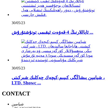
30/05/23
ئاياللارنىڭ 4-قەۋەت ئېقىمى تونۇشتۇرۇش ...
30/05/23
شيامېن يىشاڭگى كىيىم-كېچەك چەكلىك شىركىتى ،
LTD. Showc ...
CONTACT
شيامېن