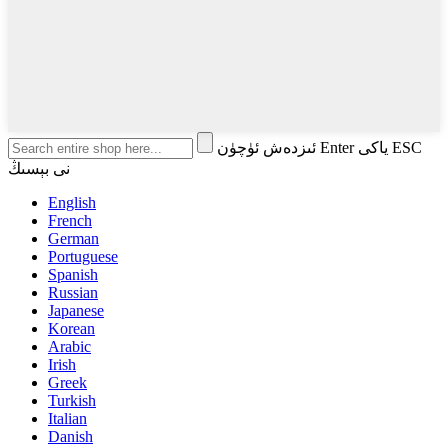
ئىزدەش ئۈچۈن Enter ياكى ESC
نى بېسىڭ
English
French
German
Portuguese
Spanish
Russian
Japanese
Korean
Arabic
Irish
Greek
Turkish
Italian
Danish