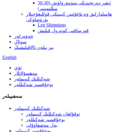
ئېغىر دەرىجىدىكى سۈمۈرۈلۈش (30-50
مىللىمېتىر)
ھامىلدارلىق ۋە تۇغۇتتىن كېيىنكى قوللىغۇچىلار
يۈرۈشلۈكى
Leg Slimmings
قورساقنى كونترول قىلىش
خەۋەرلەر
سوئال
بىز بىلەن ئالاقىلىشىڭ
English
ئۆي
مەھسۇلاتلار
شەكىللىك كىيىملەر
يوچۇقسىز شەكىللەر
سەھىپىلەر
شەكىللىك كىيىملەر
توقۇلغان شەكىللىك كىيىملەر
يوچۇقسىز شەكىللەر
بەل مەشقاۋۇلى
يوچۇقسىز كىيىملەر