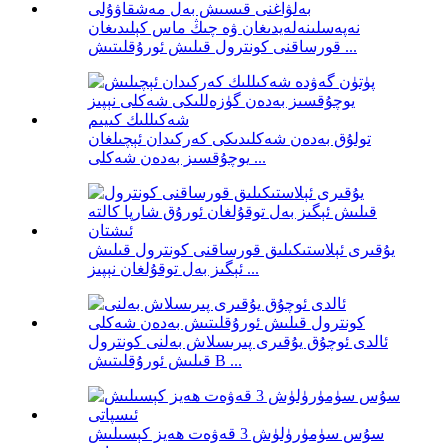
نەپەسلىنەلەيدىغان ۋە چىڭ ماس كېلىدىغان
قورساقنى كونترول قىلىش ئورۇقلىتىش ...
تولۇق بەدەن شەكلىدىكى كەركىدان ئېچىلغان
يوچۇقسىز بەدەن شەكلى ...
يۇقىرى ئېلاستىكىلىق قورساقنى كونترول قىلىش
ئېگىز بەل توقۇلغان نېپىز ...
ئالدى ئوچۇق يۇقىرى پىرىسلاش بەلنى كونترول
قىلىش ئورۇقلىتىش B ...
سۇس سۈمۈرۈلۈش 3 قەۋەت ھەيز كېسىلىش