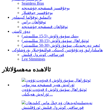
Seamless Bras
يوچۇقسىز قىسقىچە چۈشەنچە
يوچۇقسىز چوققىلار
دائىملىق توقۇلما كىيىملەر
توقۇلغان براس
توقۇلغان قىسقىچە چۈشەنچە
دەۋر ئاستى
يېنىك سۈمۈرۈلۈش (5-15 مىللىمېتىر)
ئوتتۇراھال سۈمۈرۈلۈش (15-30 مىللىمېتىر)
ئېغىر دەرىجىدىكى سۈمۈرۈلۈش (30-50 مىللىمېتىر)
ھامىلدارلىق ۋە تۇغۇتتىن كېيىنكى قوللىغۇچىلار يۈرۈشلۈكى
قورساقنى كونترول قىلىش
Leg Slimmings
ئالاھىدە مەھسۇلاتلار
ئوتتۇراھال سۈمۈرۈلۈش 4 قەۋەت تۆۋەن
ئۆرلەش ھەيكىلى ...