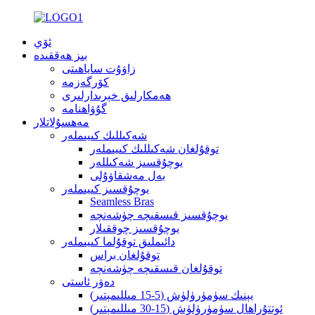
ئۆي
بىز ھەققىدە
زاۋۇت ساياھىتى
كۆرگەزمە
ھەمكارلىق خېرىدارلىرى
گۇۋاھنامە
مەھسۇلاتلار
شەكىللىك كىيىملەر
توقۇلغان شەكىللىك كىيىملەر
يوچۇقسىز شەكىللەر
بەل مەشقاۋۇلى
يوچۇقسىز كىيىملەر
Seamless Bras
يوچۇقسىز قىسقىچە چۈشەنچە
يوچۇقسىز چوققىلار
دائىملىق توقۇلما كىيىملەر
توقۇلغان براس
توقۇلغان قىسقىچە چۈشەنچە
دەۋر ئاستى
يېنىك سۈمۈرۈلۈش (5-15 مىللىمېتىر)
ئوتتۇراھال سۈمۈرۈلۈش (15-30 مىللىمېتىر)