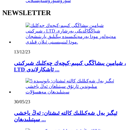
سۈرۈشتۈرۈش
تەپسىلاتى
NEWSLETTER
13/12/23
شيامېن يىشاڭگى كىيىم-كېچەك چەكلىك شىركىتى ،
LTD ئاشكارلاندى ...
30/05/23
ئېگىز بەل شەكىللىك كالتە ئىشتان: ئەڭ ياخشى
سېتىلىدىغان ...