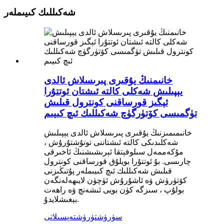
شەكىللىك كىيىملەر
خانىمنىڭ يۇقىرى پىرىسلاش ئالدى
يېپىلىش شەكلى كالتە ئىشتان ئوتتۇرا
ئېگىز قورساقنى كونترول قىلىش
تۈگمىسى كۆتۈرگۈچ شەكىللىك ئىچ كىيىم
خانىمىمىزنىڭ يۇقىرى پىرىسلاش ئالدى يېپىلىش
شەكلىدىكى كالتە ئىشتاننى تونۇشتۇرۇش ،
مۇكەممەل سىلوفېتقا ئېرىشىشنىڭ ئاخىرقى
چارىسى. بۇ ئوتتۇرا بويلۇق قورساقنى كونترول
قىلىش شەكىللىك ئىچ كىيىملەر پۇتىڭىزنى
كۆتۈرۈش ۋە ئاشۇرۇش ئۈچۈن لايىھەلەنگەن
بولۇپ ، سىزگە كۈن بويى ئىشەنچ ۋە راھەت
بېغىشلايدۇ.
سۈرۈشتۈرۈش
تەپسىلاتى