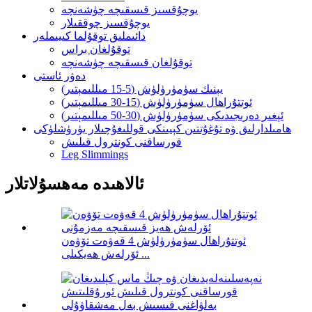
يوچۇقسىز قىسقىچە چۈشەنچە
يوچۇقسىز چوققىلار
دائىملىق توقۇلما كىيىملەر
توقۇلغان براس
توقۇلغان قىسقىچە چۈشەنچە
دەۋر ئاستى
يېنىك سۈمۈرۈلۈش (5-15 مىللىمېتىر)
ئوتتۇراھال سۈمۈرۈلۈش (15-30 مىللىمېتىر)
ئېغىر دەرىجىدىكى سۈمۈرۈلۈش (30-50 مىللىمېتىر)
ھامىلدارلىق ۋە تۇغۇتتىن كېيىنكى قوللىغۇچىلار يۈرۈشلۈكى
قورساقنى كونترول قىلىش
Leg Slimmings
ئالاھىدە مەھسۇلاتلار
ئوتتۇراھال سۈمۈرۈلۈش 4 قەۋەت تۆۋەن
ئۆرلەش ھەيكىلى ...