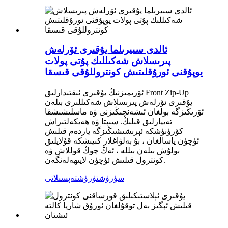
ئالدى سىيرىلما يۇقىرى ئۆرلەش
پىرىسلاش شەكىللىك پۇتى پولات
يوپۇقنى ئورۇقلىتىش كونتروللۇقى قىسقا
ئۆزىمىزنىڭ يۇقىرى ئىقتىدارلىق Front Zip-Up
يۇقىرى ئۆرلەش پىرىسلاش شەكىللىرى بىلەن
ئۆزىڭىزگە بولغان ئىشەنچىڭىزنى ۋە ماسلىشىشقا
تەييارلىق قىلىڭ. سىپتا ۋە ھەيكەلتىراش
كۆرۈنۈشكە ئېرىشىشىڭىزگە ياردەم قىلىش
ئۈچۈن ياسالغان ، بۇ بەلۋاغلار كىيىشكە قۇلايلىق
بولۇش بىلەن بىللە ، ئەڭ چوڭ قوللاش ۋە
كونترول قىلىش ئۈچۈن لايىھەلەنگەن.
سۈرۈشتۈرۈش
تەپسىلاتى