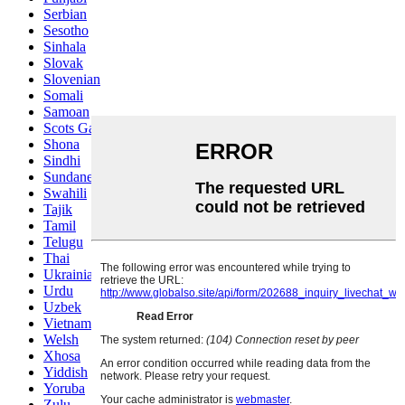
Serbian
Sesotho
Sinhala
Slovak
Slovenian
Somali
Samoan
Scots Gaelic
Shona
Sindhi
Sundanese
Swahili
Tajik
Tamil
Telugu
Thai
Ukrainian
Urdu
Uzbek
Vietnamese
Welsh
Xhosa
Yiddish
Yoruba
Zulu