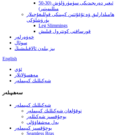
ئېغىر دەرىجىدىكى سۈمۈرۈلۈش (30-50
مىللىمېتىر)
ھامىلدارلىق ۋە تۇغۇتتىن كېيىنكى قوللىغۇچىلار
يۈرۈشلۈكى
Leg Slimmings
قورساقنى كونترول قىلىش
خەۋەرلەر
سوئال
بىز بىلەن ئالاقىلىشىڭ
English
ئۆي
مەھسۇلاتلار
شەكىللىك كىيىملەر
سەھىپىلەر
شەكىللىك كىيىملەر
توقۇلغان شەكىللىك كىيىملەر
يوچۇقسىز شەكىللەر
بەل مەشقاۋۇلى
يوچۇقسىز كىيىملەر
Seamless Bras