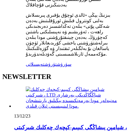
بەدىنىڭىزنى قۇچاقلاڭ
بىزنىڭ يېڭى «ئالدى ئوچۇق يۇقىرى پىرىسلاش
بەلنى كونترول قىلىش ئورۇقلىتىش بەدەن
شەكلى پۇتى» بىلەن تەڭداشسىز دەرىجىدىكى
راھەت ، ئەۋرىشىم ۋە نەپىسلىكنى باشتىن
كەچۈرۈڭ. بەدەن چېنىقتۇرۇشنى مودا بىلەن
بىرلەشتۈرۈشنى ياخشى كۆرىدىغانلار ئۈچۈن
ياسالغان بۇ بەلگىلەر ئىقتىدار ۋە گۈزەللىكنىڭ
مۇكەممەل ئارىلاشمىسىنى گەۋدىلەندۈرىدۇ.
سۈرۈشتۈرۈش
تەپسىلاتى
NEWSLETTER
13/12/23
شيامېن يىشاڭگى كىيىم-كېچەك چەكلىك شىركىتى ،