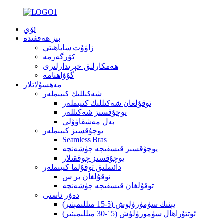
ئۆي
بىز ھەققىدە
زاۋۇت ساياھىتى
كۆرگەزمە
ھەمكارلىق خېرىدارلىرى
گۇۋاھنامە
مەھسۇلاتلار
شەكىللىك كىيىملەر
توقۇلغان شەكىللىك كىيىملەر
يوچۇقسىز شەكىللەر
بەل مەشقاۋۇلى
يوچۇقسىز كىيىملەر
Seamless Bras
يوچۇقسىز قىسقىچە چۈشەنچە
يوچۇقسىز چوققىلار
دائىملىق توقۇلما كىيىملەر
توقۇلغان براس
توقۇلغان قىسقىچە چۈشەنچە
دەۋر ئاستى
يېنىك سۈمۈرۈلۈش (5-15 مىللىمېتىر)
ئوتتۇراھال سۈمۈرۈلۈش (15-30 مىللىمېتىر)