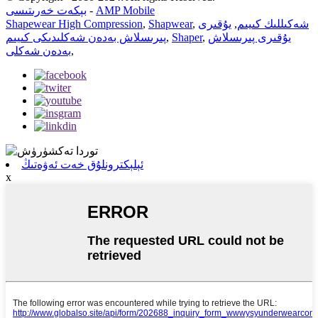
AMP Mobile
-
بېكەت خەرىتىسى
شەكىللىك كىيىم
,
يۇقىرى
,
Shapwear
,
Shapewear High Compression
يۇقىرى پىرىسلاش
,
Shaper
,
پىرىسلاش بەدەن شەكلىدىكى كىيىم
,
بەدەن شەكلى
ئېلېكترونلۇق خەت ئەۋەتىڭ
x