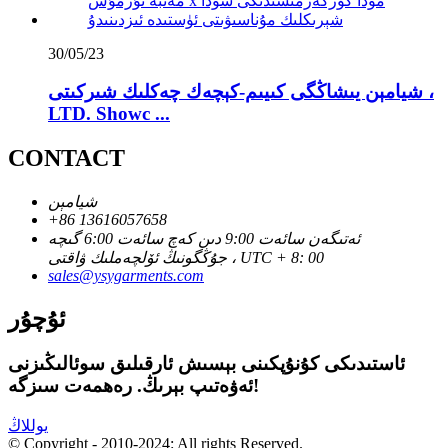
30/05/23
شيامېن يىشاڭگى كىيىم-كېچەك چەكلىك شىركىتى ،
LTD. Showc ...
CONTACT
شيامېن
+86 13616057658
ئەتىگەن سائەت 9:00 دىن كەچ سائەت 6:00 گىچە
جۇڭگونىڭ ئۆلچەملىك ۋاقتى ، UTC + 8: 00
sales@ysygarments.com
ئۇچۇر
ئاستىدىكى كۇنۇپكىنى بېسىش ئارقىلىق سوئالىڭىزنى
ئەۋەتىپ بېرىڭ. رەھمەت سىزگە!
يوللاڭ
© Copyright - 2010-2024: All rights Reserved.