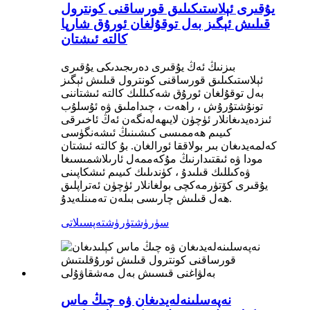
يۇقىرى ئېلاستىكىلىق قورساقنى كونترول
قىلىش ئېگىز بەل توقۇلغان ئورۇق شارپا
كالتە ئىشتان
بىزنىڭ ئەڭ يۇقىرى دەرىجىدىكى يۇقىرى
ئېلاستىكىلىق قورساقنى كونترول قىلىش ئېگىز
بەل توقۇلغان ئورۇق شەكىللىك كالتە ئىشتاننى
تونۇشتۇرۇش ، راھەت ، چىداملىق ۋە ئۇسلۇب
ئىزدەيدىغانلار ئۈچۈن لايىھەلەنگەن ئەڭ ئاخىرقى
كىيىم ھەممىسى كىشىنىڭ ئىشەنگۈسى
كەلمەيدىغان بىر بولاققا ئورالغان. بۇ كالتە ئىشتان
مودا ۋە ئىقتىدارنىڭ مۇكەممەل ئارىلاشمىسىغا
ۋەكىللىك قىلىدۇ ، كۈندىلىك كىيىم ئىشكاپىنى
يۇقىرى كۆتۈرمەكچى بولغانلار ئۈچۈن ئەتراپلىق
ھەل قىلىش چارىسى بىلەن تەمىنلەيدۇ.
سۈرۈشتۈرۈش
تەپسىلاتى
نەپەسلىنەلەيدىغان ۋە چىڭ ماس