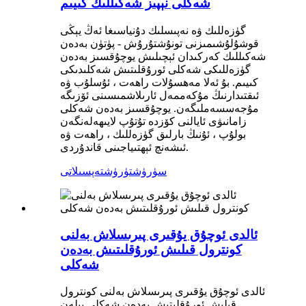
شەكلى نېپىز شەكىللىك كىيىم
گۈزەللىك ۋە نەپىسلىك دۇنياسىغا ئەڭ يېڭى
قوشۇلۇشىمىزنى تونۇشتۇرۇش - پۈتۈن بەدەن
شەكىللىك كەركىدان ئېچىلىش يوچۇقسىز بەدەن
گۈزەللىكى شەكلى ئورۇقلىتىش شەكلىدىكى
كىيىم. بۇ ئەلا مەھسۇلات راھەت ، ئۇسلۇب ۋە
ئىقتىدارنىڭ مۇكەممەل ئارىلاشمىسىنى ئۆزىگە
مۇجەسسەملىگەن. يوچۇقسىز بەدەن شەكلى
زامانىۋى ئايالنى كۆزدە تۇتۇپ لايىھەلەنگەن
بولۇپ ، ئۇنىڭ بارلىق گۈزەللىك ، راھەت ۋە
ئىشەنچ ئېھتىياجىنى قاندۇردى.
سۈرۈشتۈرۈش
تەپسىلاتى
ئالدى ئوچۇق يۇقىرى پىرىسلاش بەلنى
كونترول قىلىش ئورۇقلىتىش بەدەن
شەكلى
ئالدى ئوچۇق يۇقىرى پىرىسلاش بەلنى كونترول
قىلىش ئورۇقلىتىش بەدەن شەكلى بىلەن