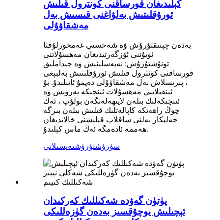
كېلىدىغان قورساقنى كونترول قىلىش
ئورۇقلىتىش بەلۋاغنى قىسىش بەل
مەشقاۋۇلى
بەدەن چېنىقتۇرۇش ۋە شەخسىي غەمخورلۇقتا
ئويۇننى ئۆزگەرتىدىغان مەھسۇلاتنى
تونۇشتۇرۇش: نەپەسلىنىش ۋە چىداملىق
قورساقنى كونترول قىلىش ئورۇقلىتىش بەلبېغى
، پىرىسلاش بەل مەشقاۋۇلى دەپمۇ ئاتىلىدۇ. بۇ
ئىنقىلابىي مەھسۇلات ئىنچىكە پەرۋىش ۋە
ئىنچىكەلىك بىلەن لايىھەلەنگەن بولۇپ ، ئەڭ
چوڭ راھەتكە كاپالەتلىك قىلىش بىلەن بىرگە
جەلپكار بەلنى ساقلاپ قېلىشنى خالايدىغان
ھەممە ئادەمگە ئەڭ ماس كېلىدۇ.
سۈرۈشتۈرۈش
تەپسىلاتى
پۈتۈن گەۋدە شەكىللىك كەركىدان
ئېچىلىش يوچۇقسىز بەدەن گۈزەللىكى