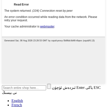
ئىزدەش ئۈچۈن Enter ياكى ESC
نى بېسىڭ
English
French