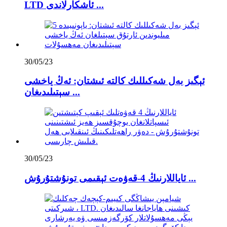
LTD ئاشكارلاندى ...
30/05/23
ئېگىز بەل شەكىللىك كالتە ئىشتان: ئەڭ ياخشى
سېتىلىدىغان ...
30/05/23
ئاياللارنىڭ 4-قەۋەت ئېقىمى تونۇشتۇرۇش ...