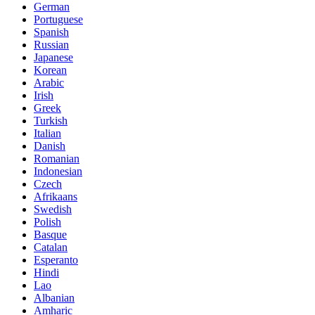
German
Portuguese
Spanish
Russian
Japanese
Korean
Arabic
Irish
Greek
Turkish
Italian
Danish
Romanian
Indonesian
Czech
Afrikaans
Swedish
Polish
Basque
Catalan
Esperanto
Hindi
Lao
Albanian
Amharic