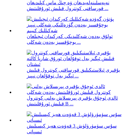
نەپەسلىنەلەيدىغان ۋە چىڭ ماس كېلىدىغان
قورساقنى كونترول قىلىش ئورۇقلىتىش ...
تولۇق بەدەن شەكلىدىكى كەركىدان ئېچىلغان
يوچۇقسىز بەدەن شەكلى ...
يۇقىرى ئېلاستىكىلىق قورساقنى كونترول قىلىش
ئېگىز بەل توقۇلغان نېپىز ...
ئالدى ئوچۇق يۇقىرى پىرىسلاش بەلنى كونترول
قىلىش ئورۇقلىتىش B ...
سۇس سۈمۈرۈلۈش 3 قەۋەت ھەيز كېسىلىش
ئىسپاتى