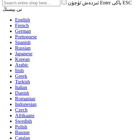
ئىزدەش ئۈچۈن Enter ياكى ESC
نى بېسىڭ
English
French
German
Portuguese
Spanish
Russian
Japanese
Korean
Arabic
Irish
Greek
Turkish
Italian
Danish
Romanian
Indonesian
Czech
Afrikaans
Swedish
Polish
Basque
Catalan