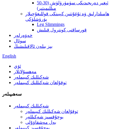
ئېغىر دەرىجىدىكى سۈمۈرۈلۈش (30-50
مىللىمېتىر)
ھامىلدارلىق ۋە تۇغۇتتىن كېيىنكى قوللىغۇچىلار
يۈرۈشلۈكى
Leg Slimmings
قورساقنى كونترول قىلىش
خەۋەرلەر
سوئال
بىز بىلەن ئالاقىلىشىڭ
English
ئۆي
مەھسۇلاتلار
شەكىللىك كىيىملەر
توقۇلغان شەكىللىك كىيىملەر
سەھىپىلەر
شەكىللىك كىيىملەر
توقۇلغان شەكىللىك كىيىملەر
يوچۇقسىز شەكىللەر
بەل مەشقاۋۇلى
يوچۇقسىز كىيىملەر