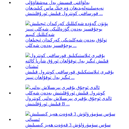
نەپەسلىنەلەيدىغان ۋە چىڭ ماس كېلىدىغان
قورساقنى كونترول قىلىش ئورۇقلىتىش ...
تولۇق بەدەن شەكلىدىكى كەركىدان ئېچىلغان
يوچۇقسىز بەدەن شەكلى ...
يۇقىرى ئېلاستىكىلىق قورساقنى كونترول قىلىش
ئېگىز بەل توقۇلغان نېپىز ...
ئالدى ئوچۇق يۇقىرى پىرىسلاش بەلنى كونترول
قىلىش ئورۇقلىتىش B ...
سۇس سۈمۈرۈلۈش 3 قەۋەت ھەيز كېسىلىش