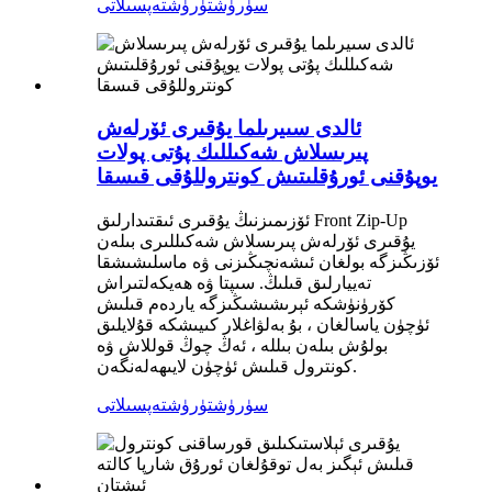
سۈرۈشتۈرۈش
تەپسىلاتى
ئالدى سىيرىلما يۇقىرى ئۆرلەش
پىرىسلاش شەكىللىك پۇتى پولات
يوپۇقنى ئورۇقلىتىش كونتروللۇقى قىسقا
ئۆزىمىزنىڭ يۇقىرى ئىقتىدارلىق Front Zip-Up
يۇقىرى ئۆرلەش پىرىسلاش شەكىللىرى بىلەن
ئۆزىڭىزگە بولغان ئىشەنچىڭىزنى ۋە ماسلىشىشقا
تەييارلىق قىلىڭ. سىپتا ۋە ھەيكەلتىراش
كۆرۈنۈشكە ئېرىشىشىڭىزگە ياردەم قىلىش
ئۈچۈن ياسالغان ، بۇ بەلۋاغلار كىيىشكە قۇلايلىق
بولۇش بىلەن بىللە ، ئەڭ چوڭ قوللاش ۋە
كونترول قىلىش ئۈچۈن لايىھەلەنگەن.
سۈرۈشتۈرۈش
تەپسىلاتى