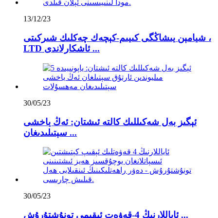
13/12/23
شيامېن يىشاڭگى كىيىم-كېچەك چەكلىك شىركىتى ،
LTD ئاشكارلاندى ...
30/05/23
ئېگىز بەل شەكىللىك كالتە ئىشتان: ئەڭ ياخشى
سېتىلىدىغان ...
30/05/23
ئاياللارنىڭ 4-قەۋەت ئېقىمى تونۇشتۇرۇش ...