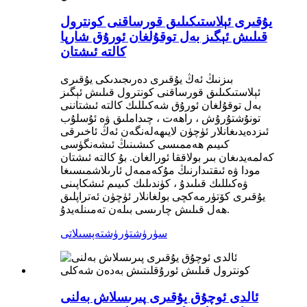
يۇقىرى ئېلاستىكىلىق قورساقنى كونترول
قىلىش ئېگىز بەل توقۇلغان ئورۇق شارپا
كالتە ئىشتان
بىزنىڭ ئەڭ يۇقىرى دەرىجىدىكى يۇقىرى
ئېلاستىكىلىق قورساقنى كونترول قىلىش ئېگىز
بەل توقۇلغان ئورۇق شەكىللىك كالتە ئىشتاننى
تونۇشتۇرۇش ، راھەت ، چىداملىق ۋە ئۇسلۇب
ئىزدەيدىغانلار ئۈچۈن لايىھەلەنگەن ئەڭ ئاخىرقى
كىيىم ھەممىسى كىشىنىڭ ئىشەنگۈسى
كەلمەيدىغان بىر بولاققا ئورالغان. بۇ كالتە ئىشتان
مودا ۋە ئىقتىدارنىڭ مۇكەممەل ئارىلاشمىسىغا
ۋەكىللىك قىلىدۇ ، كۈندىلىك كىيىم ئىشكاپىنى
يۇقىرى كۆتۈرمەكچى بولغانلار ئۈچۈن ئەتراپلىق
ھەل قىلىش چارىسى بىلەن تەمىنلەيدۇ.
سۈرۈشتۈرۈش
تەپسىلاتى
ئالدى ئوچۇق يۇقىرى پىرىسلاش بەلنى