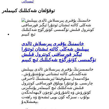
ئىسپاتى
توقۇلغان شەكىللىك كىيىملەر
خانىمنىڭ يۇقىرى پىرىسلاش ئالدى
يېپىلىش شەكلى كالتە ئىشتان ئوتتۇرا
ئېگىز قورساقنى كونترول قىلىش
تۈگمىسى كۆتۈرگۈچ شەكىللىك ئىچ كىيىم
خانىمىمىزنىڭ يۇقىرى پىرىسلاش ئالدى يېپىلىش
شەكلىدىكى كالتە ئىشتاننى تونۇشتۇرۇش ،
مۇكەممەل سىلوفېتقا ئېرىشىشنىڭ ئاخىرقى
چارىسى. بۇ ئوتتۇرا بويلۇق قورساقنى كونترول
قىلىش شەكىللىك ئىچ كىيىملەر پۇتىڭىزنى
كۆتۈرۈش ۋە ئاشۇرۇش ئۈچۈن لايىھەلەنگەن
بولۇپ ، سىزگە كۈن بويى ئىشەنچ ۋە راھەت
بېغىشلايدۇ.