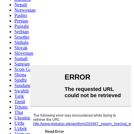
Nepali
Norwegian
Pashto
Persian
Punjabi
Serbian
Sesotho
Sinhala
Slovak
Slovenian
Somali
Samoan
Scots Gaelic
Shona
Sindhi
Sundanese
Swahili
Tajik
Tamil
Telugu
Thai
Ukrainian
Urdu
Uzbek
Vietnamese