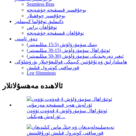
Seamless Bras
يوچۇقسىز قىسقىچە چۈشەنچە
يوچۇقسىز چوققىلار
دائىملىق توقۇلما كىيىملەر
توقۇلغان براس
توقۇلغان قىسقىچە چۈشەنچە
دەۋر ئاستى
يېنىك سۈمۈرۈلۈش (5-15 مىللىمېتىر)
ئوتتۇراھال سۈمۈرۈلۈش (15-30 مىللىمېتىر)
ئېغىر دەرىجىدىكى سۈمۈرۈلۈش (30-50 مىللىمېتىر)
ھامىلدارلىق ۋە تۇغۇتتىن كېيىنكى قوللىغۇچىلار يۈرۈشلۈكى
قورساقنى كونترول قىلىش
Leg Slimmings
ئالاھىدە مەھسۇلاتلار
ئوتتۇراھال سۈمۈرۈلۈش 4 قەۋەت تۆۋەن
ئۆرلەش ھەيكىلى ...