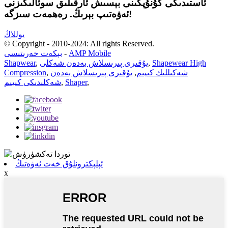
ئاستىدىكى كۇنۇپكىنى بېسىش ئارقىلىق سوئالىڭىزنى
ئەۋەتىپ بېرىڭ. رەھمەت سىزگە!
يوللاڭ
© Copyright - 2010-2024: All rights Reserved.
AMP Mobile
-
بېكەت خەرىتىسى
Shapewear High
,
يۇقىرى پىرىسلاش بەدەن شەكلى
,
Shapwear
شەكىللىك كىيىم
,
يۇقىرى پىرىسلاش بەدەن
,
Compression
,
Shaper
,
شەكلىدىكى كىيىم
ئېلېكترونلۇق خەت ئەۋەتىڭ
x