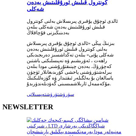
كونترول قىلىش ئورۇقلىتىش بەدەن
شەكلى
ئالدى ئوچۇق يۇقىرى پىرىسلاش بەلنى كونترول
قىلىش ئورۇقلىتىش بەدەن شەكلى بىلەن
بەدىنىڭىزنى قۇچاقلاڭ
بىزنىڭ يېڭى «ئالدى ئوچۇق يۇقىرى پىرىسلاش
بەلنى كونترول قىلىش ئورۇقلىتىش بەدەن
شەكلى پۇتى» بىلەن تەڭداشسىز دەرىجىدىكى
راھەت ، ئەۋرىشىم ۋە نەپىسلىكنى باشتىن
كەچۈرۈڭ. بەدەن چېنىقتۇرۇشنى مودا بىلەن
بىرلەشتۈرۈشنى ياخشى كۆرىدىغانلار ئۈچۈن
ياسالغان بۇ بەلگىلەر ئىقتىدار ۋە گۈزەللىكنىڭ
مۇكەممەل ئارىلاشمىسىنى گەۋدىلەندۈرىدۇ.
سۈرۈشتۈرۈش
تەپسىلاتى
NEWSLETTER