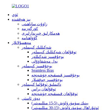
ئۆي
بىز ھەققىدە
زاۋۇت ساياھىتى
كۆرگەزمە
ھەمكارلىق خېرىدارلىرى
گۇۋاھنامە
مەھسۇلاتلار
شەكىللىك كىيىملەر
توقۇلغان شەكىللىك كىيىملەر
يوچۇقسىز شەكىللەر
بەل مەشقاۋۇلى
يوچۇقسىز كىيىملەر
Seamless Bras
يوچۇقسىز قىسقىچە چۈشەنچە
يوچۇقسىز چوققىلار
دائىملىق توقۇلما كىيىملەر
توقۇلغان براس
توقۇلغان قىسقىچە چۈشەنچە
دەۋر ئاستى
يېنىك سۈمۈرۈلۈش (5-15 مىللىمېتىر)
ئوتتۇراھال سۈمۈرۈلۈش (15-30 مىللىمېتىر)