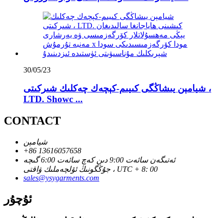
30/05/23
شيامېن يىشاڭگى كىيىم-كېچەك چەكلىك شىركىتى ،
LTD. Showc ...
CONTACT
شيامېن
+86 13616057658
ئەتىگەن سائەت 9:00 دىن كەچ سائەت 6:00 گىچە
جۇڭگونىڭ ئۆلچەملىك ۋاقتى ، UTC + 8: 00
sales@ysygarments.com
ئۇچۇر