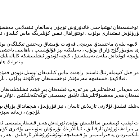
 ئوخشىمىغان ئېھتىياجىنى قاندۇرۇش ئۈچۈن ياسالغان ئىنقىلابىي مەھسۇلا
ك لايىھە بىلەن ماختىنىدۇ. بىرىنچى قەۋەت يۇمشاق رەختتىن تىكىلگەن بول
رى سۈمۈرگۈچ ۋاراق بولۇپ ، نەملىكتە تېز قۇلۇپلىنىپ ، ناھايىتى ياخ
مچە قوغداش بىلەن تەمىنلەيدۇ ، كېچە-كۈندۈز ئىشلىتىشكە كاپالەتلىك 
يېتەرلىك ھاۋا ئالماشتۇرۇش بىلەن تەمىنلەيدۇ ۋە تېرىنىڭ ساغلاملىقىنى ساقلايدۇ.
ر خىل كىيىملەرنىڭ ئاستىدا راھەت ماس ​​كېلىدىغان ئېسىل تۆۋەن قەۋەتلى
قىلالايدۇ. قىسقىچە مەزمۇنلار ئوخشىمىغان چوڭلۇقتا بولۇپ ، بارلىق بەدەن تىپلىرىنى سىغدۇرالايدۇ ھەمدە ھەممەيلەنگە ماس كېلىدۇ.
ەيدانى ئەخلەتلىرىنى بىر تەرەپ قىلىدىغان بىر قېتىم ئىشلىتىلىدىغان تا
لەتلىك قىلىدۇ. ئۇلارنى تازىلاش ئاسان ، تېز قۇرۇيدۇ ، ھېچقانداق پۇرا
ئۈچۈن ، زىيادە سېزىمچان ماتېرىياللاردىن ياسالغان بولۇپ ، سەزگۈر تېرىگە ماس كېلىدۇ.
پ ئېيتقاندا ، بىزنىڭ ئوتتۇراھال سۈمۈرۈلۈش 4 قەۋەت ئېقىپ كېتىشتىن ساقلىنىش تۆۋەن ئۆرلەش 
 بىرلەشتۈرۈش ئارقىلىق ، ئاياللارنىڭ تۇرمۇش سۈپىتىنى يۇقىرى كۆتۈر