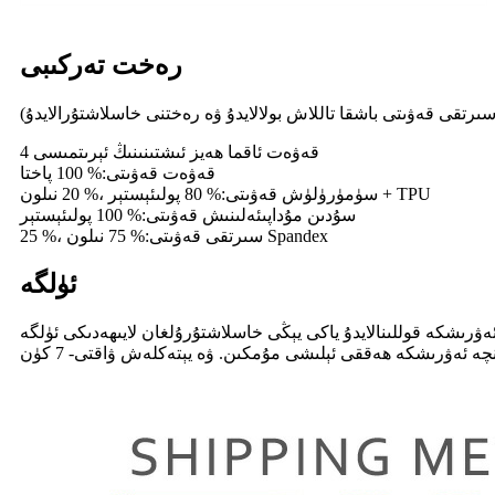
رەخت تەركىبى
4 قەۋەت ئاقما ھەيز ئىشتىنىنىڭ ئېرىتمىسى
قەۋەت قەۋىتى:% 100 پاختا
سۈمۈرۈلۈش قەۋىتى:% 80 پولىئېستېر ،% 20 نىلون + TPU
سۇدىن مۇداپىئەلىنىش قەۋىتى:% 100 پولىئېستېر
سىرتقى قەۋىتى:% 75 نىلون ،% 25 Spandex
ئۈلگە