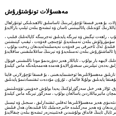
مەھسۇلات تونۇشتۇرۇش
ت. بۇ ھەيز قىسقا ئۇچۇرلىرىنىڭ ئاساسلىق ئالاھىدىلىكى ئوتتۇراھال
ۇپ ، راھەت تېگىش ۋە تېرىگە پايدىلىق تەجرىبىگە كاپالەتلىك قىلىپ ،
شى سۈمۈرۈلۈش بىلەن تەمىنلەيدۇ. ئۈچىنچى قەۋەت ، ئېقىپ كېتىشتىن
قىلىدۇ. ئەڭ ئاخىرقى بىر قەۋەت نەپەسلىنەلەيدىغان رەخت بولۇپ ،
ك لايىھە بار بولۇپ ، ئاياللار ھەيز دەۋرىدىمۇ مودا تاللىشىنى قوبۇل
زىلىق مەھسۇلاتلىرىغا ئوخشىمايدىغىنى ، بۇ قىسقا ئۇچۇرلارنى قايتا
ق يوق. ئۇلار ھەر خىل سەزگۈرلۈكنىڭ پەيدا بولۇش خەۋپىنى تۆۋەنلىتىش
ھەيز قىسقارتىلمىسى ئەنئەنىۋى ھەيز مەھسۇلاتلىرىغا ئەقلىي ئىقتىدارلىق ، سىجىل ۋە ئېسىل
ىدىغان ۋە ھەيز مەزگىلىدە خاتىرجەملىك ئاتا قىلىدىغان ھەل قىلىش