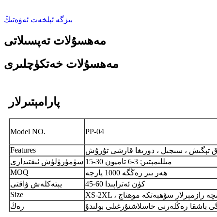
بىزگە ئېلخەت ئەۋەتىڭ
مەھسۇلات تەپسىلاتى
مەھسۇلات خەتكۈچلىرى
پارامېتىرلار
Model NO.
PP-04
Features
ق تېگىش ، سىجىل ، دورىغا قارشى تۇرۇش
15-30 مىللىمېتىر; 3-6 تامپون
سۈمۈرۈلۈش ئىقتىدارى
MOQ
ھەر بىر رەڭگە 1000 پارچە
45-60 كۈن ئەتراپىدا
يېتەكلەش ۋاقتى
Size
 قوشۇمچە رازمېرلار سۆھبەتكە موھتاج
ڭگى باشقا رەڭلەرنى خاسلاشتۇرغىلى بولىدۇ
رەڭ