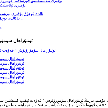
يۇقىرى ئېلاستىكىلىق قورساقنى كونترول قىلىش ئېگىز بەل توقۇلغان نېپىز ...
ئالدى ئوچۇق يۇقىرى پىرىسلاش بەلنى كونترول قىلىش ئورۇقلىتىش B ...
ئوتتۇراھال سۈمۈرۈلۈش 4 قەۋەت تۆۋەن ئۆرلەش ھە
ئاياللار تازىلىقىغا كەلسەك ، راھەت ، قوغداش ۋە سىجىل
تۇتۇپ لايىھەلەنگەن بولۇپ ، تەڭداشسىز ئىقتىدار ۋە راھەت بىلەن تەمىنلەيدىغان يېڭىلىق يارىتىشچان ھەل قىلىش چارىسى بىلەن تەمىنلەيدۇ.