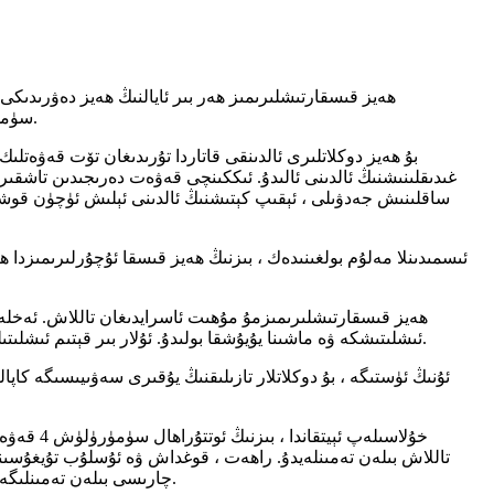
ھەيز قىسقارتىشلىرىمىز ھەر بىر ئايالنىڭ ھەيز دەۋرىدىكى
سۈمۈرۈلۈش ئىقتىدارى بولۇپ ، ئوتتۇراھال ئېقىن كۈنلىرىگە ماس كېلىدۇ ، ئاياللارنىڭ كۈندىلىك پائالىيىتىنى ئاسان ۋە ئىشەنچ بىلەن ئېلىپ بارالايدۇ.
بۇ ھەيز دوكلاتلىرى ئالدىنقى قاتاردا تۇرىدىغان تۆت قەۋەتلى
غىدىقلىنىشنىڭ ئالدىنى ئالىدۇ. ئىككىنچى قەۋەت دەرىجىدىن تاشقى
ساقلىنىش جەدۋىلى ، ئېقىپ كېتىشنىڭ ئالدىنى ئېلىش ئۈچۈن قوشۇ
ئىسمىدىنلا مەلۇم بولغىنىدەك ، بىزنىڭ ھەيز قىسقا ئۇچۇرلىرىمىزدا ھە
ھەيز قىسقارتىشلىرىمىزمۇ مۇھىت ئاسرايدىغان تاللاش. ئەخلەت م
ئىشلىتىشكە ۋە ماشىنا يۇيۇشقا بولىدۇ. ئۇلار بىر قېتىم ئىشلىتىلىدىغان ھەيز مەھسۇلاتلىرىنىڭ ئايلىق چىقىمىنى تۈگەتكەنلىكتىن ، ئۇلار مۇھىتقا پايدىلىق بولۇپلا قالماي ، ئۇزۇن مۇددەت ئىقتىسادتىمۇ پايدىلىق.
ئۇنىڭ ئۈستىگە ، بۇ دوكلاتلار تازىلىقنىڭ يۇقىرى سەۋىيىسىگە كاپا
خۇلاسىلە
تاللاش بىلەن تەمىنلەيدۇ. راھەت ، قوغداش ۋە ئۇسلۇب تۇيغۇسىنى
چارىسى بىلەن تەمىنلىگەنلىكىمىزدىن پەخىرلىنىمىز. بۇ قىسقىچە تونۇشتۇرۇشلار ئارقىلىق ، ھەر بىر ئايال ئاينىڭ قانداق بولۇشىدىن قەتئىينەزەر ئىشەنچ بىلەن چىقالايدۇ.