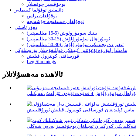
يوچۇقسىز چوققىلار
دائىملىق توقۇلما كىيىملەر
توقۇلغان براس
توقۇلغان قىسقىچە چۈشەنچە
دەۋر ئاستى
يېنىك سۈمۈرۈلۈش (5-15 مىللىمېتىر)
ئوتتۇراھال سۈمۈرۈلۈش (15-30 مىللىمېتىر)
ئېغىر دەرىجىدىكى سۈمۈرۈلۈش (30-50 مىللىمېتىر)
ھامىلدارلىق ۋە تۇغۇتتىن كېيىنكى قوللىغۇچىلار يۈرۈشلۈكى
قورساقنى كونترول قىلىش
Leg Slimmings
ئالاھىدە مەھسۇلاتلار