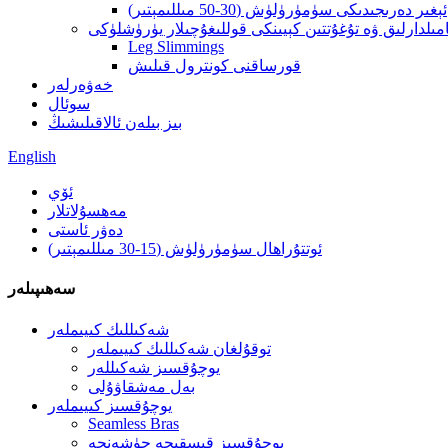
ئېغىر دەرىجىدىكى سۈمۈرۈلۈش (30-50 مىللىمېتىر)
مىلدارلىق ۋە تۇغۇتتىن كېيىنكى قوللىغۇچىلار يۈرۈشلۈكى
Leg Slimmings
قورساقنى كونترول قىلىش
خەۋەرلەر
سوئال
بىز بىلەن ئالاقىلىشىڭ
English
ئۆي
مەھسۇلاتلار
دەۋر ئاستى
ئوتتۇراھال سۈمۈرۈلۈش (15-30 مىللىمېتىر)
سەھىپىلەر
شەكىللىك كىيىملەر
توقۇلغان شەكىللىك كىيىملەر
يوچۇقسىز شەكىللەر
بەل مەشقاۋۇلى
يوچۇقسىز كىيىملەر
Seamless Bras
يوچۇقسىز قىسقىچە چۈشەنچە