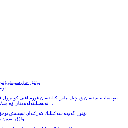
ئوتتۇراھال سۈمۈرۈلۈش 4 قەۋەت تۆۋەن ئۆرلەش ھەيكىلى ...
نەپەسلىنەلەيدىغان ۋە چىڭ ماس كېلىدىغان قورساقنى كونترول قىلىش ئورۇقلىتىش ...
تولۇق بەدەن شەكلىدىكى كەركىدان ئېچىلغان يوچۇقسىز بەدەن شەكلى ...