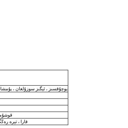
يوچۇقسىز ، ئېگىز سوزۇلغان ، يۇمشا
XS-2XL ،
قارا ، تېرە رە