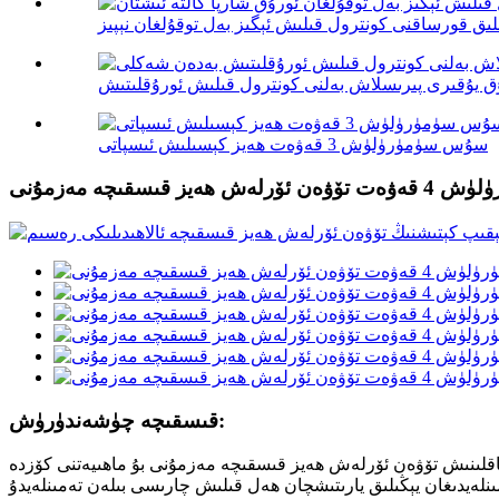
سۇس سۈمۈرۈلۈش 3 قەۋەت ھەيز كېسىلىش ئىسپاتى
يز قىسقىچە مەزمۇنى
قىسقىچە چۈشەندۈرۈش:
لىق ئەڭ مۇھىم. بىزنىڭ ئوتتۇراھال سۈمۈرۈلۈش 4 قەۋەت ئېقىپ كېتىشتىن ساقلىنىش تۆۋەن ئۆرلەش ھەيز قىسقىچە مەزمۇنى بۇ ماھىيەتنى كۆزدە