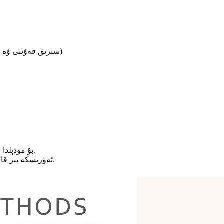
(سىزىق قەۋىتى ۋە سىرتقى قەۋىتى باشقا تاللاش بولالايدۇ ۋە رەختنى خاسلاشتۇرالايدۇ)
بۇ مودېلدا ئەۋرىشكە قوللىنالايدۇ ياكى يېڭى خاسلاشتۇرۇلغان لايىھەدىكى ئۈلگە.
ئەۋرىشكە بىر قانچە ئەۋرىشكە ھەققى ئېلىشى مۇمكىن. ۋە يېتەكلەش ۋاقتى- 7 كۈن.