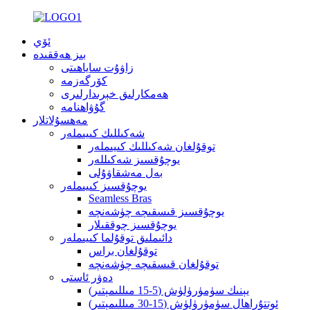
ئۆي
بىز ھەققىدە
زاۋۇت ساياھىتى
كۆرگەزمە
ھەمكارلىق خېرىدارلىرى
گۇۋاھنامە
مەھسۇلاتلار
شەكىللىك كىيىملەر
توقۇلغان شەكىللىك كىيىملەر
يوچۇقسىز شەكىللەر
بەل مەشقاۋۇلى
يوچۇقسىز كىيىملەر
Seamless Bras
يوچۇقسىز قىسقىچە چۈشەنچە
يوچۇقسىز چوققىلار
دائىملىق توقۇلما كىيىملەر
توقۇلغان براس
توقۇلغان قىسقىچە چۈشەنچە
دەۋر ئاستى
يېنىك سۈمۈرۈلۈش (5-15 مىللىمېتىر)
ئوتتۇراھال سۈمۈرۈلۈش (15-30 مىللىمېتىر)