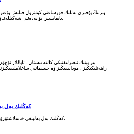
ئ
بىزنىڭ يۇقىرى بەللىك قورساقنى كونترول قىلىش يۇقىر
بايقايسىز. بۇ بەدەننى شەكىللەندۈرىدىغان ئىچ كىيىم مۇتەخەسسىسلەر تەرىپىدىن ياسالغان بولۇپ ، شەكىل ۋە ئىقتىدارنىڭ مۇكەممەل بىرىكىشى بىلەن تەمىنلەيدۇ.
بىز يېنىك ئېغىرلىقتىكى كالتە ئىشتان - ئاياللار 
راھەتلىكىڭىز ، مودالىقىڭىز ۋە جىسمانىي ساغلاملىقىڭىزن
ئوتتۇراھال ئۆرلە
جاۋاب: مەھسۇلاتنى قىسقىچە تونۇشتۇرۇش - ئوتتۇرا ئېگىزلىكى 3cm كەڭلىك بەل بەلبېغى خاسلاشتۇرۇلغان بەلگە نەپەسلىنىدىغان پاختا ئاياللار بېگېموت توقۇلغان.