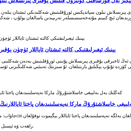
ېگىز بەل قورساقنى كونترول قىلىش يۇقىرى پىرىسلاش نىل
ى پىرىسلاش نىلون سپاندېكىس ئورۇقلىتىش شەكلىدىكى ئىشتان بىلەن ر
يېنىك ئېغىرلىقتىكى كالتە ئىشتان ئاياللار ئۈچۈن يۇ
ئۈچۈن ئەڭ ئاخىرقى يۇقىرى پىرىسلاش پۇتىنى ئورۇقلىتىش بەدەن شەكلىن
ى كۆزدە تۇتۇپ يېڭىلىق يارىتىلغان. ئۇ سىزنىڭ تەبىئىي شەكلىڭىزنى ئۆس
ش 3cm كەڭلىك بەل بەلبېغى خاسلاشتۇرۇڭ ماركا نەپەسلىنىدىغان پاختا ئايا
B. راھەت ۋە ئېسىل ئىچ كىيىملەرنىڭ ئاياللار ئۈچۈن مۇھىملىقىنى تىلغا ئېلىڭ.