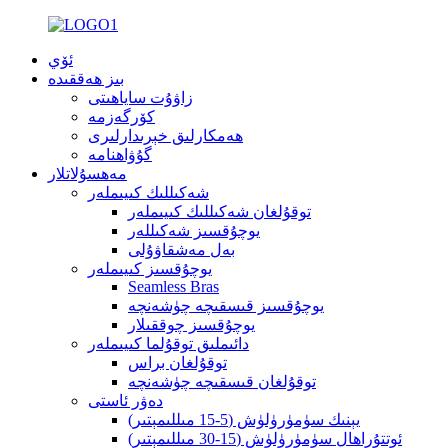
ئۆي
بىز ھەققىدە
زاۋۇت ساياھىتى
كۆرگەزمە
ھەمكارلىق خېرىدارلىرى
گۇۋاھنامە
مەھسۇلاتلار
شەكىللىك كىيىملەر
توقۇلغان شەكىللىك كىيىملەر
يوچۇقسىز شەكىللەر
بەل مەشقاۋۇلى
يوچۇقسىز كىيىملەر
Seamless Bras
يوچۇقسىز قىسقىچە چۈشەنچە
يوچۇقسىز چوققىلار
دائىملىق توقۇلما كىيىملەر
توقۇلغان براس
توقۇلغان قىسقىچە چۈشەنچە
دەۋر ئاستى
يېنىك سۈمۈرۈلۈش (5-15 مىللىمېتىر)
ئوتتۇراھال سۈمۈرۈلۈش (15-30 مىللىمېتىر)