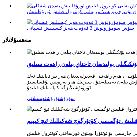
سۇس سۈمۈرۈلۈش 3 قەۋەت ھەيز كېسىلىش ئىسپاتى
مەھسۇلاتلار
ۆتكىگىلى بولىدىغان تاختاي بىلەن راھەت سىلىق
بنى ، ھەم راھەتنى قەدىرلەيدىغان ھەر بىر ئايالنىڭ ئەڭ
ۈش بىلەن تەمىنلەيدۇ ، سىزنىڭ ھەر تەرەپتىن نۇقسانسىز
كۆرۈنۈشىڭىزگە كاپالەتلىك قىلىدۇ.
سۈرۈشتۈرۈش
تەپسىلاتى
 قىلىش تۈگمىسى كۆتۈرگۈچ شەكىللىك ئىچ كىيىم
ى چارىسى. بۇ ئوتتۇرا بويلۇق قورساقنى كونترول قىلىش