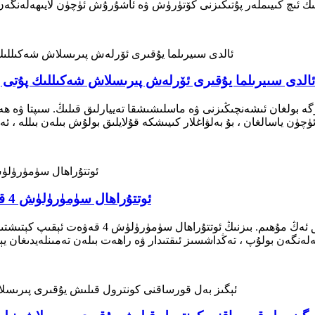
ئالدى سىيرىلما يۇقىرى ئۆرلەش پىرىسلاش شەكىللىك پۇتى پ
ئوتتۇراھال سۈمۈرۈلۈش 4 قەۋەت تۆۋەن ئۆرلەش ھەيز قىسقىچە مەزمۇنى
ئاياللار تازىلىقىغا كەلسەك ، راھەت ، قوغداش ۋە س