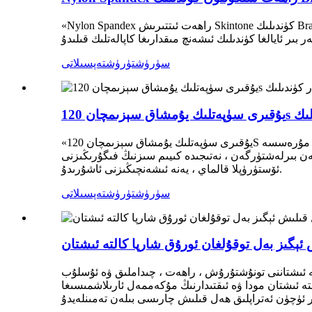
«Nylon Spandex راھەت ئىتتىرىش Skintone كۈندىلىك Bra» نى ئاياللار ئۈچۈن سىم بىلەن تونۇشتۇرۇش - ئاياللارنىڭ يېقىن كىيىم-كېچەكلىرىدىكى بۆسۈش خاراكتېرلىك ئىنقىلاب. ئاجايىپ
سۈرۈشتۈرۈش
تەپسىلاتى
«يۇقىرى سۈپەتلىك يۇمشاق سېزىمچان 120S مودېل ئاياللار كۈندىلىك سىملىق تورنى ئىتتىرىش» پەقەت مەھسۇلاتلا ئەمەس. ئۇ تەڭداشسىز راھەت ، تەڭداشسىز لايىھىلەش ۋە مۇرەسسە
بىلەن بىرلەشتۈرگەن ، نەتىجىدە كىيىم سىزنىڭ فىگۇرىڭىزنى
ئۆستۈرۈپلا قالماي ، يەنە ئىشەنچىڭىزنى ئاشۇرىدۇ.
سۈرۈشتۈرۈش
تەپسىلاتى
ئېگىز بەل توقۇلغان ئورۇق شارپا كالتە ئىشتان
ە ئىشتاننى تونۇشتۇرۇش ، راھەت ، چىداملىق ۋە ئۇسلۇب
تە ئىشتان مودا ۋە ئىقتىدارنىڭ مۇكەممەل ئارىلاشمىسىغا