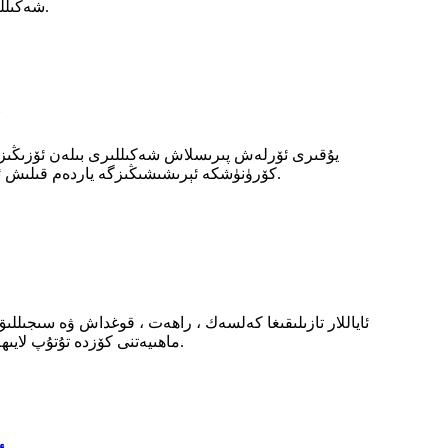
شەكىللىك ئىچ كىيىملەر پۇتىڭىزنى كۆتۈرۈش ۋە ئاشۇرۇش ئۈچۈن لايىھەلەنگەن بولۇپ ، سىزگە كۈن بويى ئىشەنچ ۋە راھەت بېغىشلايدۇ.
كۆرۈنۈشكە ئېرىشىشىڭىزگە ياردەم قىلىش ئۈچۈن ياسالغان ، بۇ بەلۋاغلار كىيىشكە قۇلايلىق بولۇش بىلەن بىللە ، ئەڭ چوڭ قوللاش ۋە كونترول قىلىش ئۈچۈن لايىھەلەنگەن.
ماھىيەتنى كۆزدە تۇتۇپ لايىھەلەنگەن بولۇپ ، تەڭداشسىز ئىقتىدار ۋە راھەت بىلەن تەمىنلەيدىغان يېڭىلىق يارىتىشچان ھەل قىلىش چارىسى بىلەن تەمىنلەيدۇ.