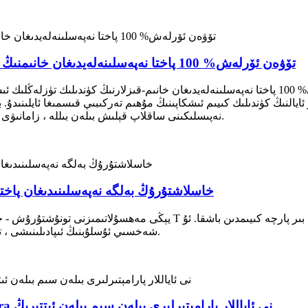
تۆۋەن ئۆرلەش% 100 پاختا نەپەسلىنەلەيدىغان خانىمنىڭ كۈندىلىك تۈزلەڭلىك ئىشتان قىسقىچە مەزمۇنى
بىزنىڭ ئەڭ يۇقىرى دەرىجىدىكى تۆۋەن ئۆرلەش نىسبىتى% 100 پاختا نەپەسلىنەلەيدىغان خانىم-قى
النىڭ كۈندىلىك كىيىم ئىشكاپىنىڭ مۇھىم تەركىبىي قىسمىغا ئايلىنىدۇ. 
نەپىسلىكىنى ساقلاپ قېلىش بىلەن بىللە ، زامانىۋى ئاياللار تەلەپ قىلىدىغان ئاخىرقى راھەت ۋە ماس كېلىدۇ.
خاسلاشتۇرۇڭ بەلگە نەپەسلىنىدىغان پاختا ي
يېڭى مەھسۇلاتىمىزنى تونۇشتۇرۇش - خاسلاشتۇرۇلغان بەلگە نەپەسلىنىدىغان 
شەخسىي ئۇسلۇبنىڭ ئىپادىلىنىشى ، تەسەللى بېرىشنىڭ ۋە سۈپەتكە بولغان ۋەدىنىڭ ئىپادىسى.
Nylon Spandex راھەت سىكونتون كۈندىلىك Bra نى ئاياللار پارامېتىرلىرى بىلەن سىم بىلەن ئىتتىرىڭ