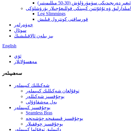
ئېغىر دەرىجىدىكى سۈمۈرۈلۈش (30-50 مىللىمېتىر)
مىلدارلىق ۋە تۇغۇتتىن كېيىنكى قوللىغۇچىلار يۈرۈشلۈكى
Leg Slimmings
قورساقنى كونترول قىلىش
خەۋەرلەر
سوئال
بىز بىلەن ئالاقىلىشىڭ
English
ئۆي
مەھسۇلاتلار
سەھىپىلەر
شەكىللىك كىيىملەر
توقۇلغان شەكىللىك كىيىملەر
يوچۇقسىز شەكىللەر
بەل مەشقاۋۇلى
يوچۇقسىز كىيىملەر
Seamless Bras
يوچۇقسىز قىسقىچە چۈشەنچە
يوچۇقسىز چوققىلار
دائىملىق توقۇلما كىيىملەر