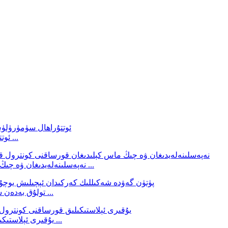
ئوتتۇراھال سۈمۈرۈلۈش 4 قەۋەت تۆۋەن ئۆرلەش ھەيكىلى ...
نەپەسلىنەلەيدىغان ۋە چىڭ ماس كېلىدىغان قورساقنى كونترول قىلىش ئورۇقلىتىش ...
تولۇق بەدەن شەكلىدىكى كەركىدان ئېچىلغان يوچۇقسىز بەدەن شەكلى ...
يۇقىرى ئېلاستىكىلىق قورساقنى كونترول قىلىش ئېگىز بەل توقۇلغان نېپىز ...