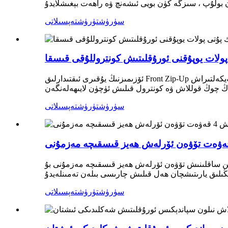
سۈرۈشتۈرۈش
تەپسىلاتى
ولات يوپۇقنى ئورۇقلىتىش كونتروللۇقى قىسقا
ئۆزىمىزنىڭ يۇقىرى ئىقتىدارلىق Front Zip-Up يۇقىرى ئۆرلەش پىرىسلاش شەكىللىرى بىلەن ئۆزىڭىزگە بولغان ئىشەنچىڭىزنى ۋە ماسلىشىشقا تەييارلىق قىلىڭ. سىپتا ۋە ھەيكەلتىراش
سۈرۈشتۈرۈش
تەپسىلاتى
ىجىللىق ئەڭ مۇھىم. بىزنىڭ ئوتتۇراھال سۈمۈرۈلۈش 4 قەۋەت ئېقىپ كېتىشتىن ساقلىنىش تۆۋەن ئۆرلەش ھەيز قىسقىچە مەزمۇنى بۇ
سۈرۈشتۈرۈش
تەپسىلاتى