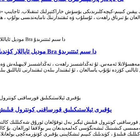
يۇقىرى سۈپەتلىك يۇمشاق سېزىمچان 120s مودېل ئاياللار كۈندىلىك Bra دا سىم ئىتتىرىدۇ
يالنى كۆزدە تۇتۇپ ياسالغان ، ئۇ ئىقتىدار بىلەن ئىقتىدارنى ئاياللىق 
يۇقىرى ئېلاستىكىلىق قورساقنى كونترول قىلىش 
ق قورساقنى كونترول قىلىش ئېگىز بەل توقۇلغان ئورۇق شەكىللىك كالت
ەممىسى كىشىنىڭ ئىشەنگۈسى كەلمەيدىغان بىر بولاققا ئورالغان. بۇ كال