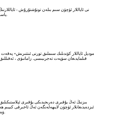
ياسالغان بۇ تىرناق راھەت ، ئۇسلۇب ۋە ئىقتىدارنىڭ نامايەندىسى بولۇپ ، ھەر بىر ئايالغا كۈندىلىك ئىشەنچ مىقدارىغا كاپالەتلىك قىلىدۇ.
قىلمايدىغان سۈپەت تەجرىبىسى. زامانىۋى ، ئەقىللىق ئا
بىزنىڭ ئەڭ يۇقىرى دەرىجىدىكى يۇقىرى ئېلاستىكىلى
ئىزدەيدىغانلار ئۈچۈن لايىھەلەنگەن ئەڭ ئاخىرقى كىيىم ھ
ۋەكىللىك قىلىدۇ ، كۈندىلىك كىيىم ئىشكاپىنى يۇقىرى كۆتۈرمەكچى بولغانلار ئۈچۈن ئەتراپلىق ھەل قىلىش چارىسى بىلەن تەمىنلەيدۇ.