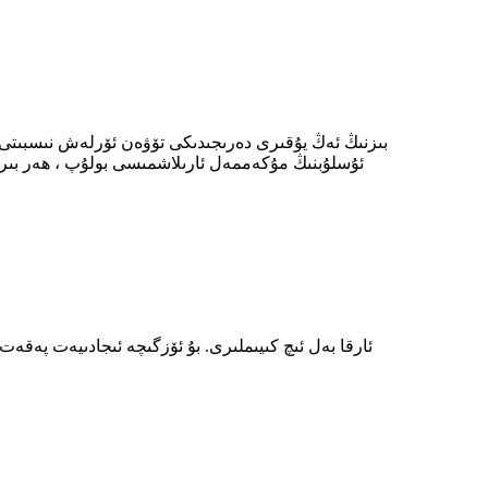
ئۇسلۇبنىڭ مۇكەممەل ئارىلاشمىسى بولۇپ ، ھەر بىر ئاي