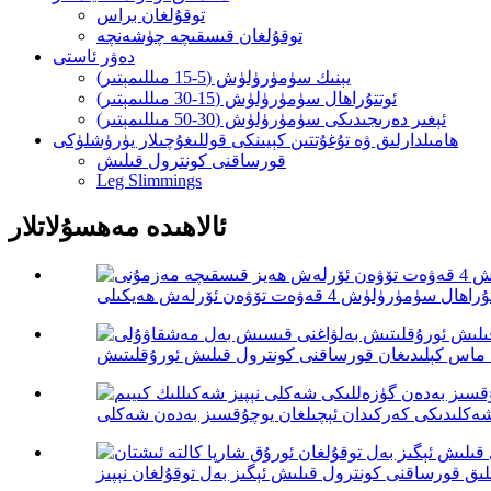
توقۇلغان براس
توقۇلغان قىسقىچە چۈشەنچە
دەۋر ئاستى
يېنىك سۈمۈرۈلۈش (5-15 مىللىمېتىر)
ئوتتۇراھال سۈمۈرۈلۈش (15-30 مىللىمېتىر)
ئېغىر دەرىجىدىكى سۈمۈرۈلۈش (30-50 مىللىمېتىر)
ھامىلدارلىق ۋە تۇغۇتتىن كېيىنكى قوللىغۇچىلار يۈرۈشلۈكى
قورساقنى كونترول قىلىش
Leg Slimmings
ئالاھىدە مەھسۇلاتلار