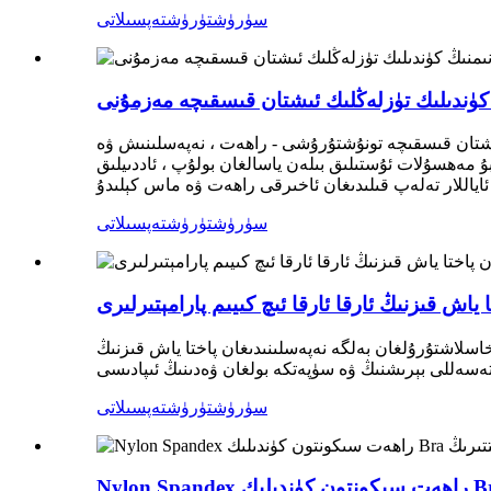
سۈرۈشتۈرۈش
تەپسىلاتى
زلارنىڭ كۈندىلىك تۈزلەڭلىك ئىشتان قىسقىچە تونۇشتۇرۇشى - راھەت ، نەپەسلىنىش ۋە
بۇ مەھسۇلات ئۇستىلىق بىلەن ياسالغان بولۇپ ، ئاددىيلىق
سۈرۈشتۈرۈش
تەپسىلاتى
اش قىزنىڭ ئارقا ئارقا ئىچ كىيىم پارامېتىرلىرى
پاختا ياش قىزنىڭ T ئارقا بەل ئىچ كىيىملىرى. بۇ ئۆزگىچە ئىجادىيەت پەقەت بىر پارچە كىيىمدىن باشقا. ئۇ
سۈرۈشتۈرۈش
تەپسىلاتى