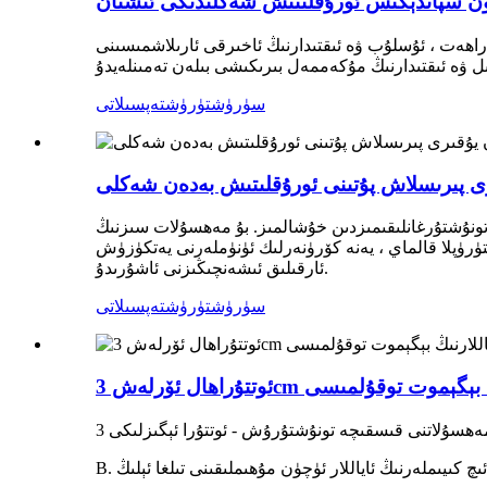
ون سپاندېكىس ئورۇقلىتىش شەكلىدىكى ئىشتان
اھەت ، ئۇسلۇب ۋە ئىقتىدارنىڭ ئاخىرقى ئارىلاشمىسىنى
سۈرۈشتۈرۈش
تەپسىلاتى
قىرى پىرىسلاش پۇتىنى ئورۇقلىتىش بەدەن شەكلى
ى تونۇشتۇرغانلىقىمىزدىن خۇشالمىز. بۇ مەھسۇلات سىزنىڭ
تۈرۈپلا قالماي ، يەنە كۆرۈنەرلىك ئۈنۈملەرنى يەتكۈزۈش
ئارقىلىق ئىشەنچىڭىزنى ئاشۇرىدۇ.
سۈرۈشتۈرۈش
تەپسىلاتى
للارنىڭ بېگېموت توقۇلمىسى