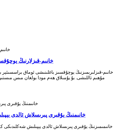
خانىم-قىزلارنىڭ يوچۇقسى
خانىم-قىزلىرىمىزنىڭ يوچۇقسىز باغلىنىشى ئوماق براسسىئېر بىل
مۇھىم تاللىشى. بۇ يۇمىلاق ھەم مودا بولغان مىس مىستىن
خانىمنىڭ يۇقىرى پىرىسلاش ئالدى يېپى
خانىمىمىزنىڭ يۇقىرى پىرىسلاش ئالدى يېپىلىش شەكلىدىكى كا